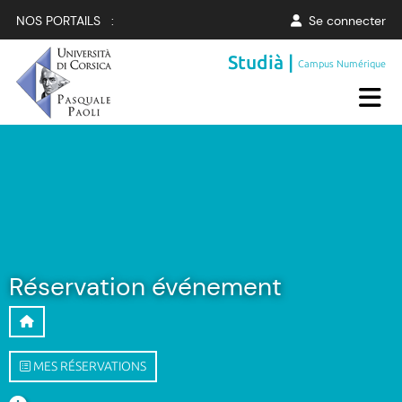
NOS PORTAILS :
Se connecter
Studià |
Campus Numérique
Réservation événement
MES RÉSERVATIONS