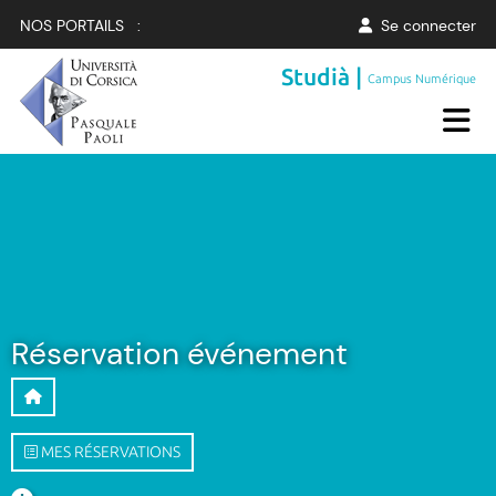
NOS PORTAILS :
Se connecter
Studià |
Campus Numérique
Réservation événement
MES RÉSERVATIONS