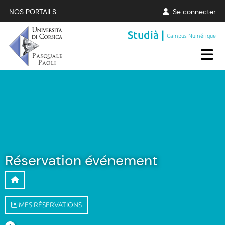
NOS PORTAILS :
Se connecter
Studià |
Campus Numérique
Réservation événement
MES RÉSERVATIONS