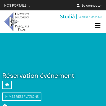
NOS PORTAILS :
Se connecter
Studià |
Campus Numérique
Réservation événement
MES RÉSERVATIONS