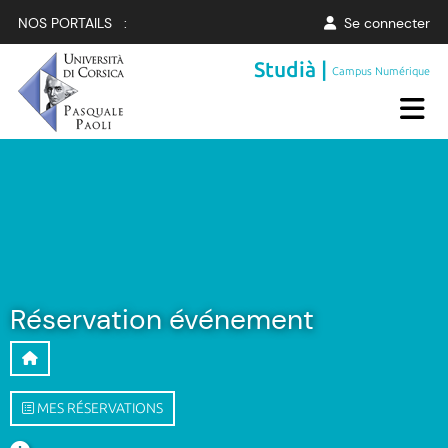
NOS PORTAILS :
Se connecter
Studià |
Campus Numérique
Réservation événement
MES RÉSERVATIONS