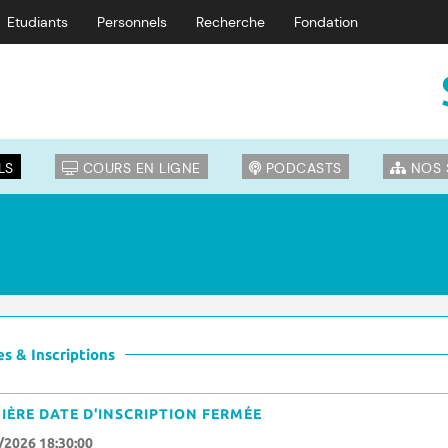
Etudiants
Personnels
Recherche
Fondation
LS
COURS EN LIGNE
PODCASTS
NOS 
s & Inscriptions
IÈRE DATE D'INSCRIPTION FERMÉE
/2026 18:30:00