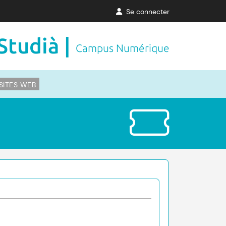
Se connecter
Studià |
Campus Numérique
SITES WEB