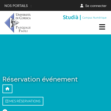
NOS PORTAILS :
Se connecter
Studià |
Campus Numérique
Réservation événement
MES RÉSERVATIONS