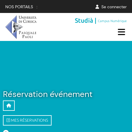
NOS PORTAILS :
Se connecter
Studià |
Campus Numérique
Réservation événement
MES RÉSERVATIONS