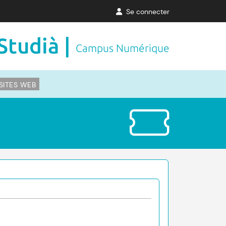
Se connecter
Studià |
Campus Numérique
SITES WEB