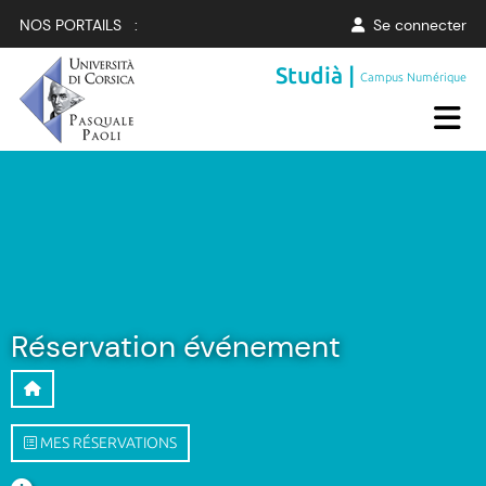
NOS PORTAILS :
Se connecter
Studià |
Campus Numérique
Réservation événement
MES RÉSERVATIONS