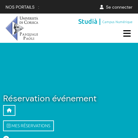
NOS PORTAILS :
Se connecter
Studià |
Campus Numérique
Réservation événement
MES RÉSERVATIONS