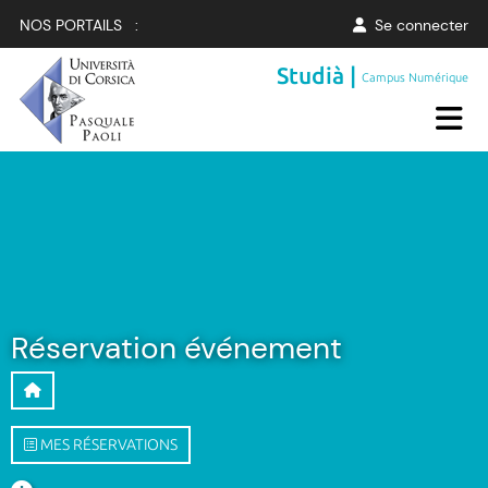
NOS PORTAILS :
Se connecter
Studià |
Campus Numérique
Réservation événement
MES RÉSERVATIONS