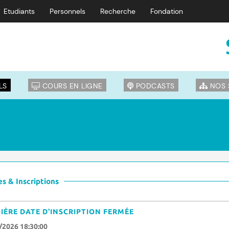
Etudiants
Personnels
Recherche
Fondation
LS
COURS EN LIGNE
PODCASTS
NOS 
s & Inscriptions
IÈRE DATE D'INSCRIPTION FERMÉE
/2026 18:30:00