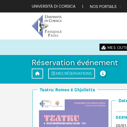
UNIVERSITÀ DI CORSICA
|
NOS PORTAILS :
MES OUTI
Réservation événement
MES RÉSERVATIONS
Teatru: Romeo è Ghjulietta
Date
DERN
20/01