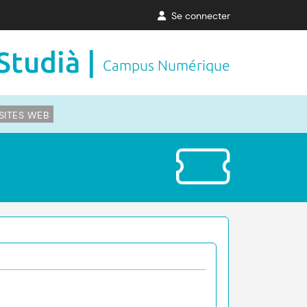
Se connecter
Studià |
Campus Numérique
SITES WEB