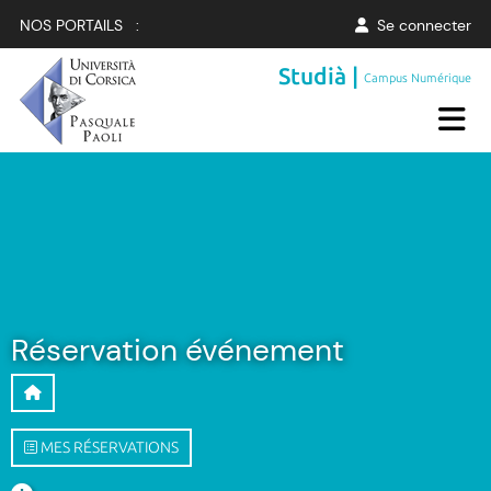
NOS PORTAILS :
Se connecter
Studià |
Campus Numérique
Réservation événement
MES RÉSERVATIONS