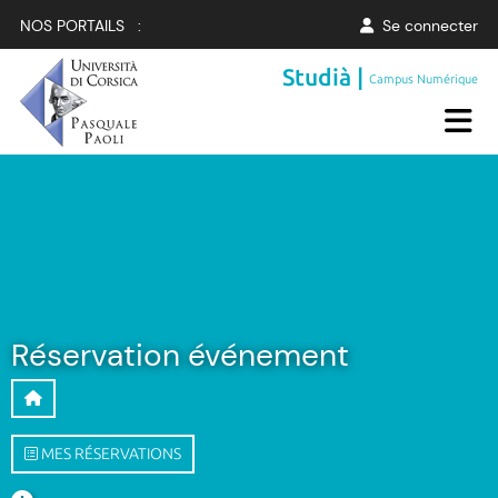
NOS PORTAILS :
Se connecter
Studià |
Campus Numérique
Réservation événement
MES RÉSERVATIONS