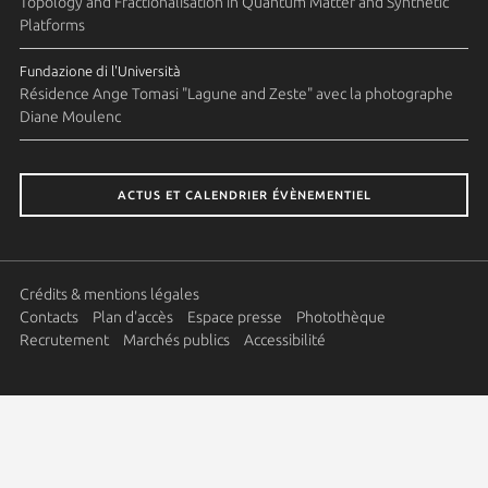
Topology and Fractionalisation in Quantum Matter and Synthetic
Platforms
Fundazione di l'Università
Résidence Ange Tomasi "Lagune and Zeste" avec la photographe
Diane Moulenc
ACTUS ET CALENDRIER ÉVÈNEMENTIEL
Crédits & mentions légales
Contacts
Plan d'accès
Espace presse
Photothèque
Recrutement
Marchés publics
Accessibilité