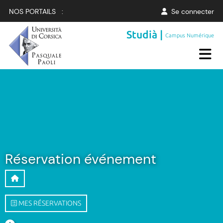
NOS PORTAILS :
Se connecter
Studià |
Campus Numérique
Réservation événement
MES RÉSERVATIONS