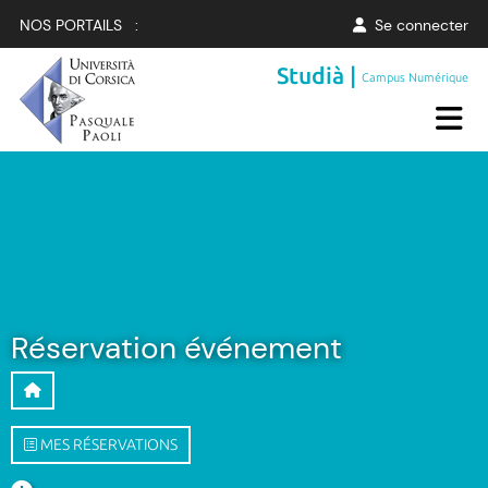
NOS PORTAILS :
Se connecter
Studià |
Campus Numérique
Réservation événement
MES RÉSERVATIONS