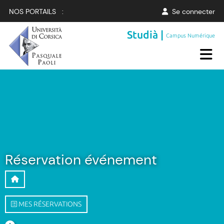
NOS PORTAILS :
Se connecter
Studià |
Campus Numérique
Réservation événement
MES RÉSERVATIONS