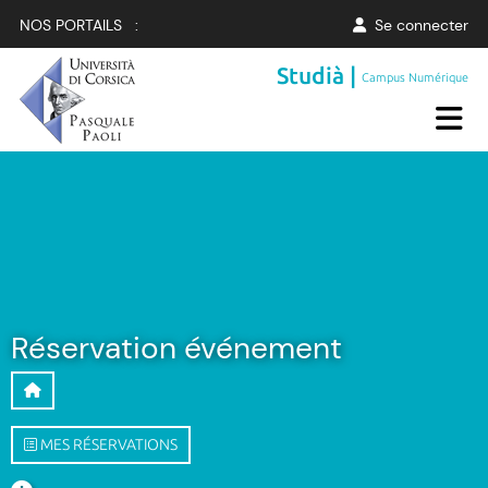
NOS PORTAILS :
Se connecter
Studià |
Campus Numérique
Réservation événement
MES RÉSERVATIONS