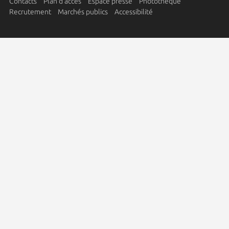
Contacts
Plan d'accès
Espace presse
Photothèque
Recrutement
Marchés publics
Accessibilité