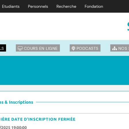
Etudiants
Personnels
Recherche
Fondation
LS
COURS EN LIGNE
PODCASTS
NOS 
s & Inscriptions
IÈRE DATE D'INSCRIPTION FERMÉE
/2025 19:00:00