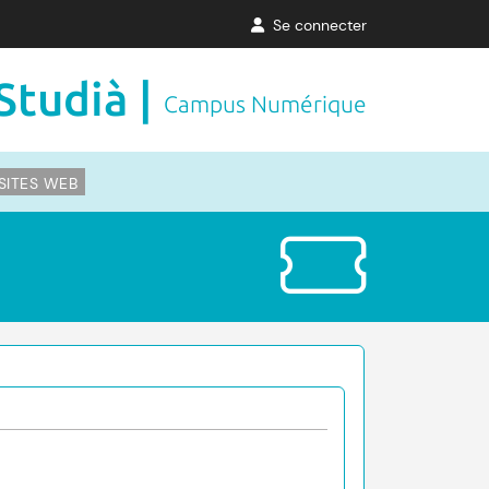
Se connecter
Studià |
Campus Numérique
SITES WEB