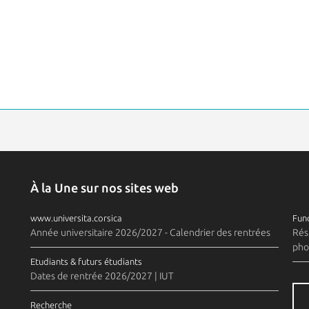
À la Une sur nos sites web
www.universita.corsica
Fund
Année universitaire 2026/2027 - Calendrier des rentrées
Rés
pho
Etudiants & futurs étudiants
Dates de rentrée 2026/2027 | IUT
Recherche