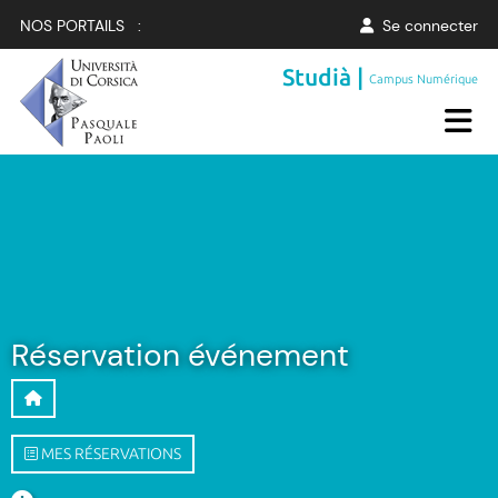
NOS PORTAILS :
Se connecter
Studià |
Campus Numérique
Réservation événement
MES RÉSERVATIONS