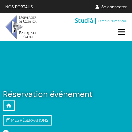
NOS PORTAILS :
Se connecter
Studià |
Campus Numérique
Réservation événement
MES RÉSERVATIONS