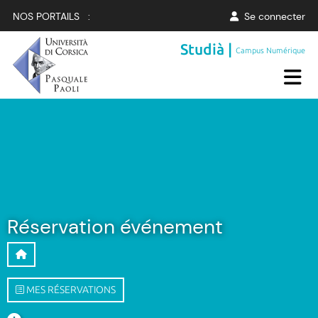
NOS PORTAILS :
Se connecter
Studià |
Campus Numérique
Réservation événement
MES RÉSERVATIONS