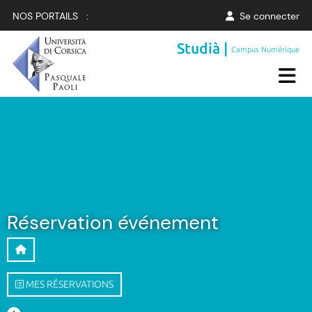
NOS PORTAILS :
Se connecter
Studià |
Campus Numérique
Réservation événement
MES RÉSERVATIONS