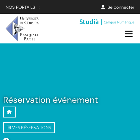
NOS PORTAILS :
Se connecter
Studià |
Campus Numérique
Réservation événement
MES RÉSERVATIONS