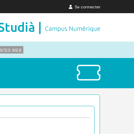
Se connecter
Studià |
Campus Numérique
SITES WEB