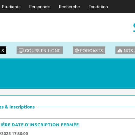
Etudiants
Personnels
Recherche
Fondation
LS
COURS EN LIGNE
PODCASTS
NOS 
s & Inscriptions
IÈRE DATE D'INSCRIPTION FERMÉE
/2025 17:30:00