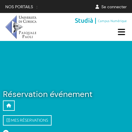
NOS PORTAILS :
Se connecter
Studià |
Campus Numérique
Réservation événement
MES RÉSERVATIONS