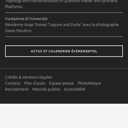
Topology and Fractionalisation in Quantum Matter and Synthetic
Platforms
Fundazione di l'Università
Résidence Ange Tomasi "Lagune and Zeste" avec la photographe
Diane Moulenc
ACTUS ET CALENDRIER ÉVÈNEMENTIEL
Crédits & mentions légales
Contacts
Plan d'accès
Espace presse
Photothèque
Recrutement
Marchés publics
Accessibilité