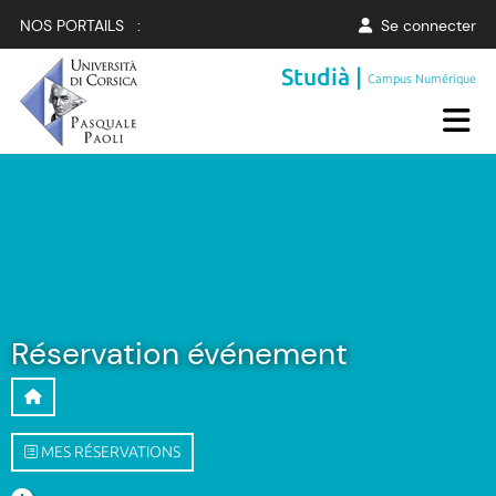
NOS PORTAILS :
Se connecter
Studià |
Campus Numérique
Réservation événement
MES RÉSERVATIONS