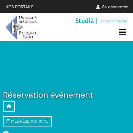
NOS PORTAILS :
Se connecter
Studià |
Campus Numérique
Réservation événement
MES RÉSERVATIONS