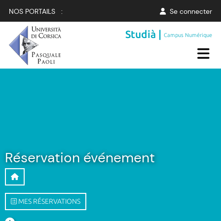
NOS PORTAILS :
Se connecter
Studià |
Campus Numérique
Réservation événement
MES RÉSERVATIONS