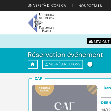
UNIVERSITÀ DI CORSICA
|
NOS PORTAILS :
MES OUTI
Réservation événement
MES RÉSERVATIONS
CAF
Date
DERN
14/10