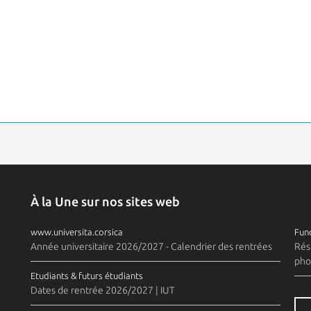
À la Une sur nos sites web
www.universita.corsica
Fund
Année universitaire 2026/2027 - Calendrier des rentrées
Rés
pho
Etudiants & futurs étudiants
Dates de rentrée 2026/2027 | IUT