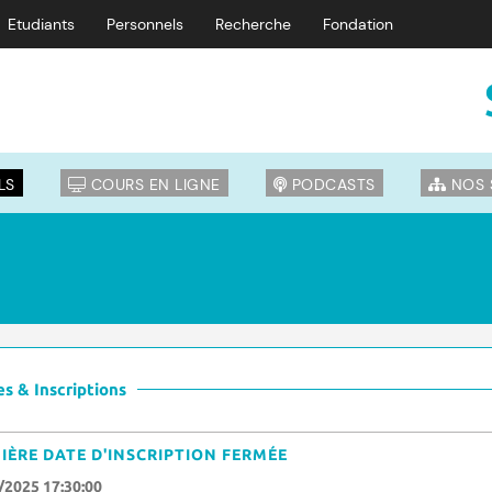
Etudiants
Personnels
Recherche
Fondation
LS
COURS EN LIGNE
PODCASTS
NOS 
s & Inscriptions
IÈRE DATE D'INSCRIPTION FERMÉE
/2025 17:30:00