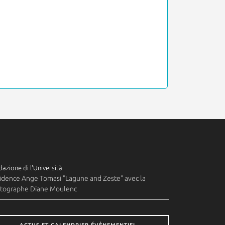
azione di l'Università
idence Ange Tomasi "Lagune and Zeste" avec la
tographe Diane Moulenc
ACTUS ET CALENDRIER ÉVÈNEMENTIEL