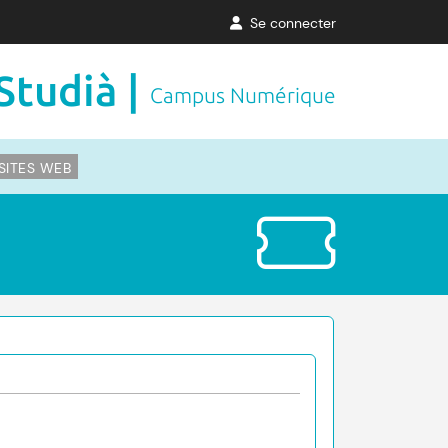
Se connecter
Studià |
Campus Numérique
SITES WEB