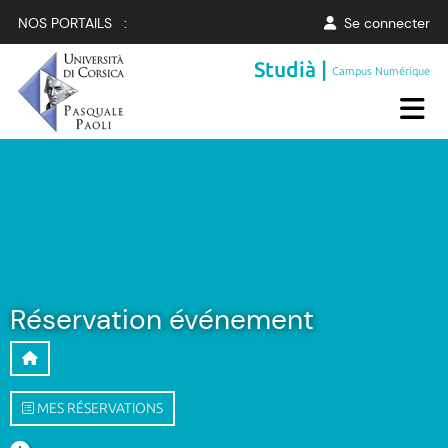
NOS PORTAILS :
Se connecter
Studià |
Campus Numérique
Réservation événement
MES RÉSERVATIONS