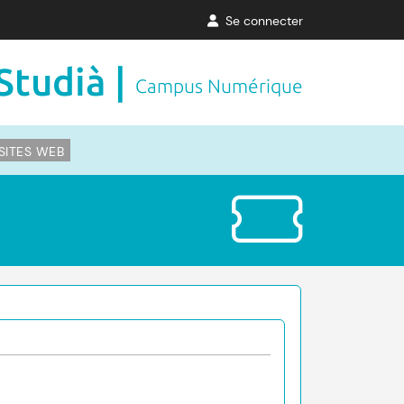
Se connecter
Studià |
Campus Numérique
SITES WEB