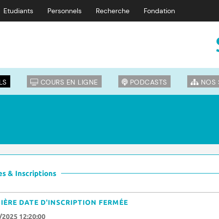
Etudiants
Personnels
Recherche
Fondation
LS
COURS EN LIGNE
PODCASTS
NOS 
s & Inscriptions
IÈRE DATE D'INSCRIPTION FERMÉE
/2025 12:20:00