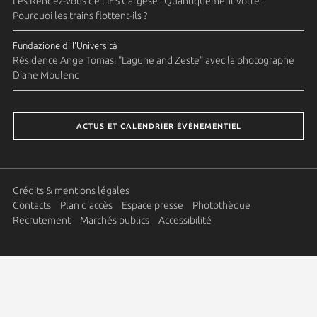
Les Rendez-vous de l'IES Cargèse : Quantiquement votre :
Pourquoi les trains flottent-ils ?
Fundazione di l'Università
Résidence Ange Tomasi "Lagune and Zeste" avec la photographe
Diane Moulenc
ACTUS ET CALENDRIER ÉVÈNEMENTIEL
Crédits & mentions légales
Contacts
Plan d'accès
Espace presse
Photothèque
Recrutement
Marchés publics
Accessibilité