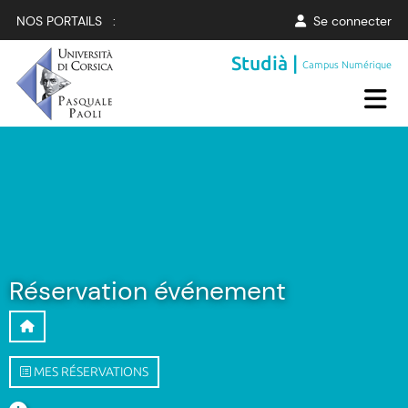
NOS PORTAILS :
Se connecter
Studià |
Campus Numérique
Réservation événement
MES RÉSERVATIONS