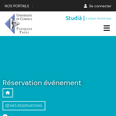
NOS PORTAILS :
Se connecter
Studià |
Campus Numérique
Réservation événement
MES RÉSERVATIONS