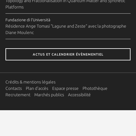
Topology and Fractionalisation in Quantum Matter and Synthetic
Platforms
Fundazione di l'Università
Résidence Ange Tomasi "Lagune and Zeste" avec la photographe
Diane Moulenc
ACTUS ET CALENDRIER ÉVÈNEMENTIEL
Crédits & mentions légales
Contacts
Plan d'accès
Espace presse
Photothèque
Recrutement
Marchés publics
Accessibilité