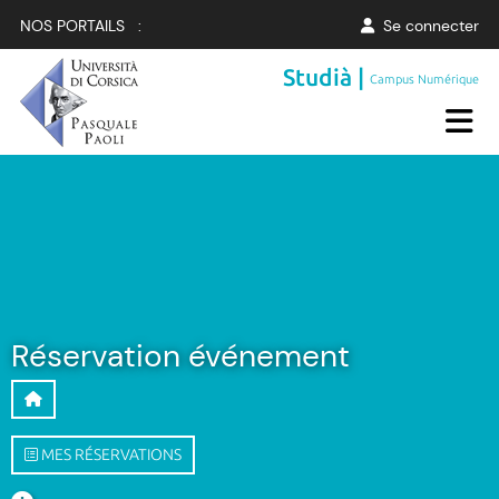
NOS PORTAILS :
Se connecter
Studià |
Campus Numérique
Réservation événement
MES RÉSERVATIONS