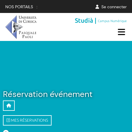
NOS PORTAILS :
Se connecter
Studià |
Campus Numérique
Réservation événement
MES RÉSERVATIONS