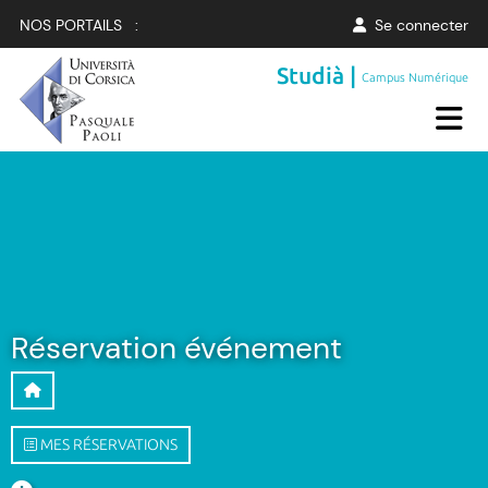
NOS PORTAILS :
Se connecter
Studià |
Campus Numérique
Réservation événement
MES RÉSERVATIONS