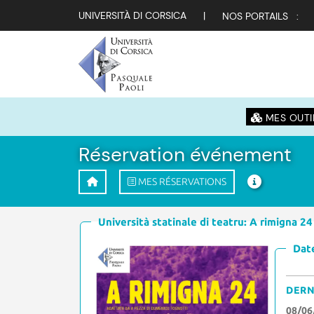
UNIVERSITÀ DI CORSICA
|
NOS PORTAILS :
MES OUTI
Réservation événement
MES RÉSERVATIONS
Università statinale di teatru: A rimigna 24
Date
DERN
08/06