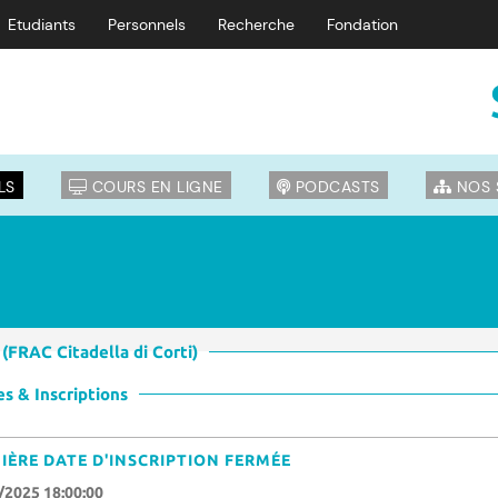
Etudiants
Personnels
Recherche
Fondation
LS
COURS EN LIGNE
PODCASTS
NOS 
 (FRAC Citadella di Corti)
s & Inscriptions
IÈRE DATE D'INSCRIPTION FERMÉE
/2025 18:00:00