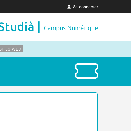
Se connecter
Studià |
Campus Numérique
SITES WEB