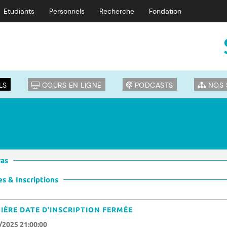
Etudiants
Personnels
Recherche
Fondation
LS
COURS EN LIGNE
PODCASTS
NOS 
vas
s & Inscriptions
IÈRE DATE D'INSCRIPTION FERMÉE
/2025 21:00:00