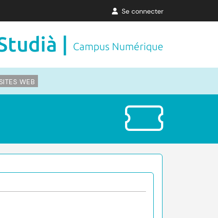
Se connecter
Studià |
Campus Numérique
SITES WEB