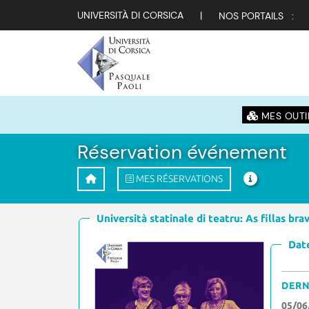
UNIVERSITÀ DI CORSICA
|
NOS PORTAILS :
MES OUTI
Réservation événement
MES RÉSERVATIONS
Università statinale di teatru: As fillas bra
Date
DERN
05/06