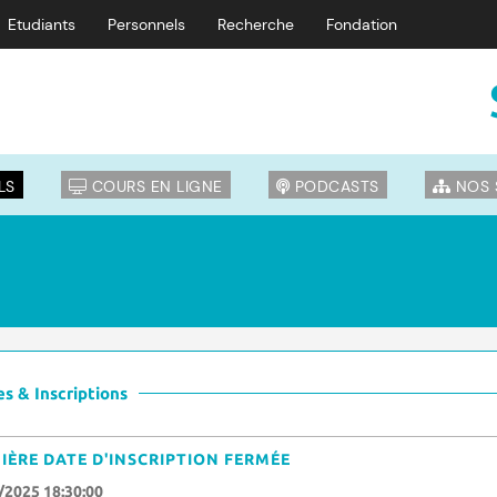
Etudiants
Personnels
Recherche
Fondation
LS
COURS EN LIGNE
PODCASTS
NOS 
s & Inscriptions
IÈRE DATE D'INSCRIPTION FERMÉE
/2025 18:30:00