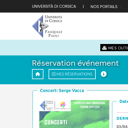
UNIVERSITÀ DI CORSICA
|
NOS PORTAILS :
MES OUTI
Réservation événement
MES RÉSERVATIONS
Concert: Serge Vacca
Date
DERN
03/04