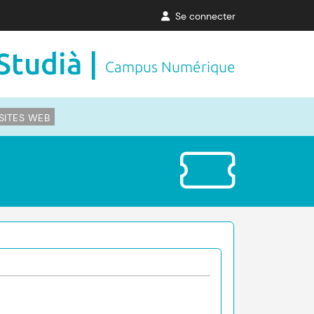
Se connecter
Studià |
Campus Numérique
SITES WEB