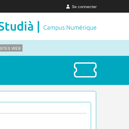
Se connecter
Studià |
Campus Numérique
SITES WEB