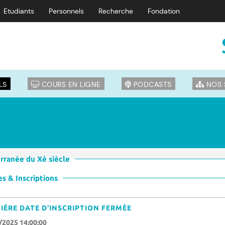
Etudiants
Personnels
Recherche
Fondation
LS
COURS EN LIGNE
PODCASTS
NOS 
erranée du Xè siècle
s & Inscriptions
IÈRE DATE D'INSCRIPTION FERMÉE
/2025 14:00:00