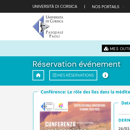
UNIVERSITÀ DI CORSICA
|
NOS PORTAILS :
MES OUTI
Réservation événement
MES RÉSERVATIONS
Conférence: Le rôle des îles dans la médit
Date
DERN
26/03