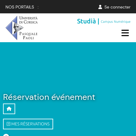
NOS PORTAILS :
Se connecter
Studià |
Campus Numérique
Réservation événement
MES RÉSERVATIONS