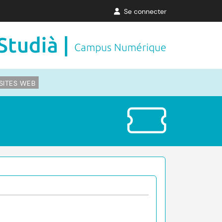
Se connecter
Studià |
Campus Numérique
SITES WEB