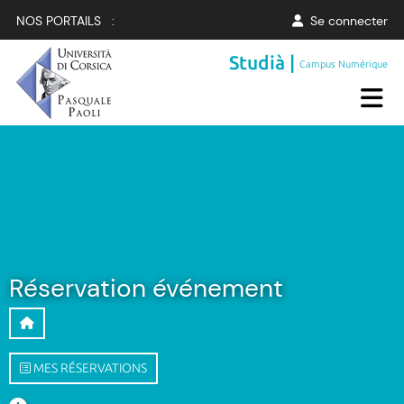
NOS PORTAILS :
Se connecter
Studià |
Campus Numérique
Réservation événement
MES RÉSERVATIONS