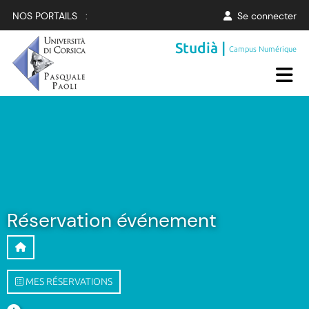
NOS PORTAILS :
Se connecter
Studià |
Campus Numérique
Réservation événement
MES RÉSERVATIONS