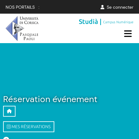
NOS PORTAILS :
Se connecter
Studià |
Campus Numérique
Réservation événement
MES RÉSERVATIONS