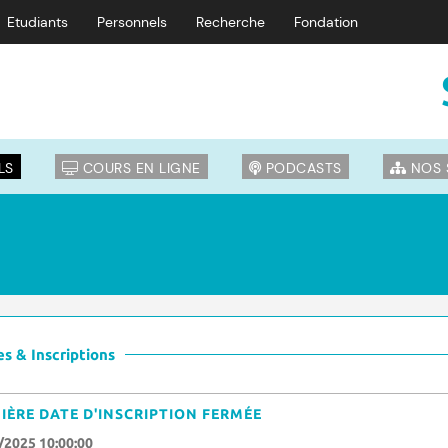
Etudiants
Personnels
Recherche
Fondation
LS
COURS EN LIGNE
PODCASTS
NOS 
s & Inscriptions
IÈRE DATE D'INSCRIPTION FERMÉE
/2025 10:00:00