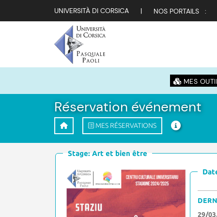
UNIVERSITÀ DI CORSICA
|
NOS PORTAILS :
MES OUTI
Réservation événement
MES RÉSERVATIONS
Stage: Art et bien être
Date
DERN
29/03