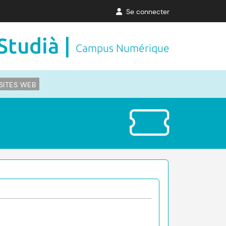
Se connecter
Studià |
Campus Numérique
SITES WEB