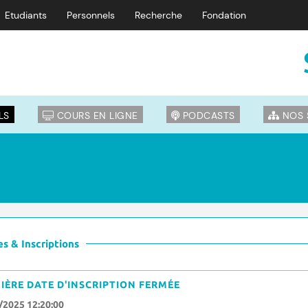
Etudiants
Personnels
Recherche
Fondation
LS
COURS EN LIGNE
PODCASTS
NOS 
s & Inscriptions
IÈRE DATE D'INSCRIPTION FERMÉE
/2025 12:20:00