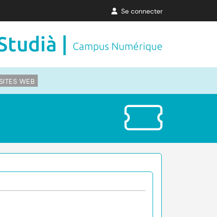
Se connecter
Studià |
Campus Numérique
SITES WEB