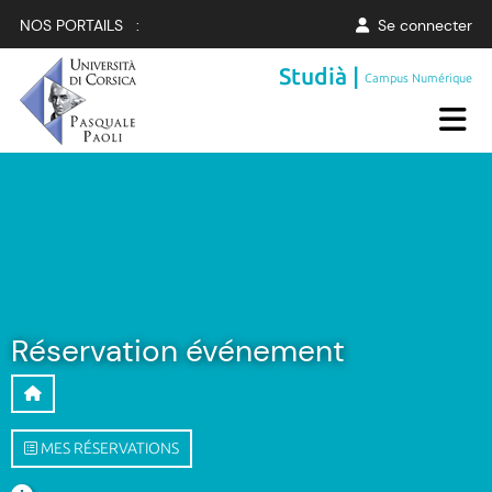
NOS PORTAILS :
Se connecter
Studià |
Campus Numérique
Réservation événement
MES RÉSERVATIONS